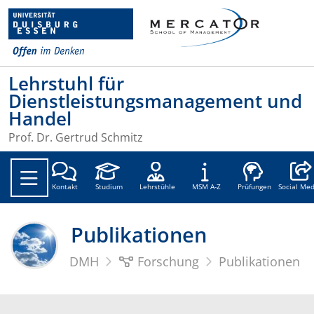
Lehrstuhl für
Dienstleistungsmanagement und
Handel
Prof. Dr. Gertrud Schmitz
Social
Kontakt
Studium
Lehrstühle
MSM A-Z
Prüfungen
Social Med
Publikationen
DMH
Forschung
Publikationen