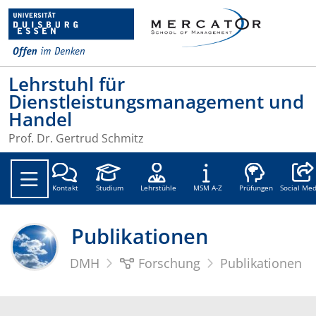
Lehrstuhl für
Dienstleistungsmanagement und
Handel
Prof. Dr. Gertrud Schmitz
Social
Kontakt
Studium
Lehrstühle
MSM A-Z
Prüfungen
Social Med
Publikationen
DMH
Forschung
Publikationen