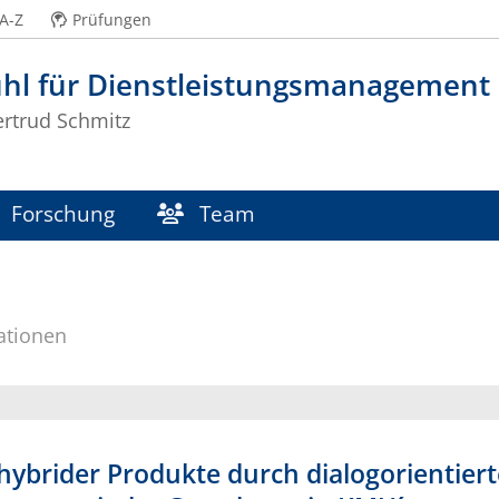
A-Z
Prüfungen
uhl für Dienstleistungsmanagement
ertrud Schmitz
Forschung
Team
ationen
 hybrider Produkte durch dialogorientie