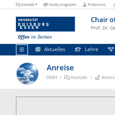
Kontakt
Study programs
Professors
Chair o
Prof. Dr. G
Aktuelles
Lehre
Anreise
DMH
Kontakt
Anrei