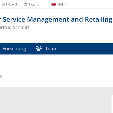
MSM A-Z
Exams
EN
f Service Management and Retailing
ertrud Schmitz
Forschung
Team
se