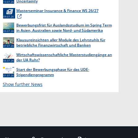
Uncertainty
13.07.26
Masterseminar Insurance & Finance WS 26/27
09.07.26
Bewerbungsfrist für Auslandsstudium im Spring Term
in Asien, Australien sowie Nord- und Südamerika
09.07.26
endet am 31. Juli 2026
Klausureinsichten aller Module des Lehrstuhls für
betriebliche Finanzwirtschaft und Banken
07.07.26
Wirtschaftswissenschaftliche Masterstudiengänge an
der UA Ruhr?
06.07.26
Start der Bewerbungsphase für das UDE-
Stipendienprogramm
01.07.26
Show further News