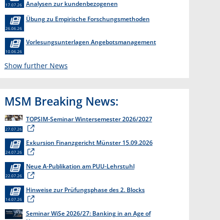
Analysen zur kundenbezogenen
17.07.26
Erkenntnisgewinnung “
Übung zu Empirische Forschungsmethoden
26.06.26
Vorlesungsunterlagen Angebotsmanagement
10.06.26
Show further News
MSM Breaking News:
TOPSIM-Seminar Wintersemester 2026/2027
27.07.26
Exkursion Finanzgericht Münster 15.09.2026
24.07.26
Neue A-Publikation am PUU-Lehrstuhl
22.07.26
Hinweise zur Prüfungsphase des 2. Blocks
14.07.26
Seminar WiSe 2026/27: Banking in an Age of