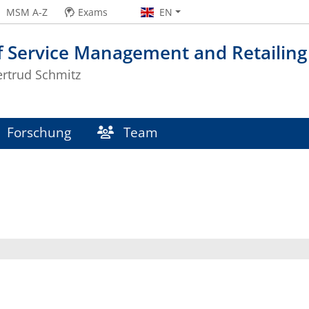
MSM A-Z
Exams
EN
f Service Management and Retailing
ertrud Schmitz
Forschung
Team