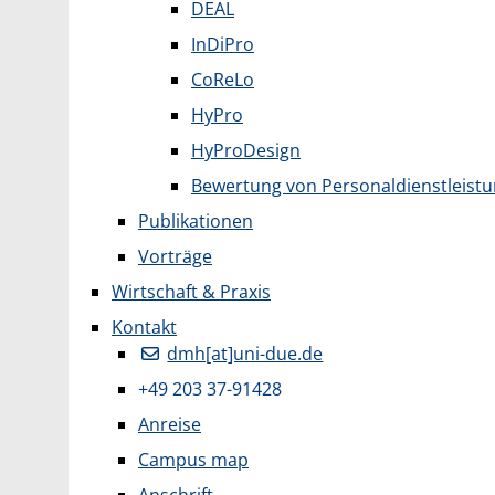
DEAL
InDiPro
CoReLo
HyPro
HyProDesign
Bewertung von Personaldienstleist
Publikationen
Vorträge
Wirtschaft & Praxis
Kontakt
dmh[at]uni-due.de
+49 203 37-91428
Anreise
Campus map
Anschrift