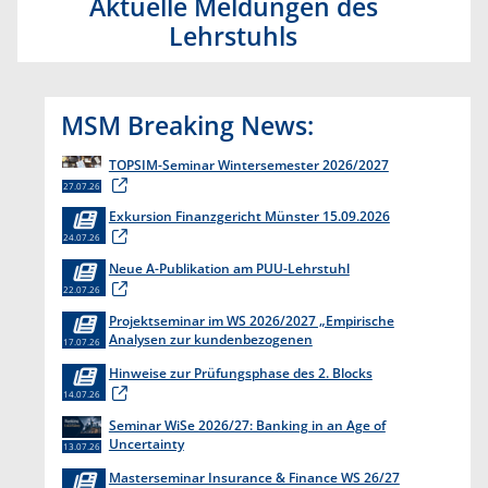
Aktuelle Meldungen des
Lehrstuhls
MSM Breaking News:
TOPSIM-Seminar Wintersemester 2026/2027
27.07.26
Exkursion Finanzgericht Münster 15.09.2026
24.07.26
Neue A-Publikation am PUU-Lehrstuhl
22.07.26
Projektseminar im WS 2026/2027 „Empirische
Analysen zur kundenbezogenen
17.07.26
Erkenntnisgewinnung “
Hinweise zur Prüfungsphase des 2. Blocks
14.07.26
Seminar WiSe 2026/27: Banking in an Age of
Uncertainty
13.07.26
Masterseminar Insurance & Finance WS 26/27