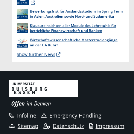
09.07.26
Bewerbungsfrist für Auslandsstudium im Spring Term
in Asien, Australien sowie Nord- und Südamerika
09.07.26
endet am 31. Juli 2026
Klausureinsichten aller Module des Lehrstuhls für
betriebliche Finanzwirtschaft und Banken
07.07.26
Wirtschaftswissenschaftliche Masterstudiengänge
an der UA Ruhr?
06.07.26
Show further News
Infoline
Emergency Handling
Sitemap
Datenschutz
Impressum