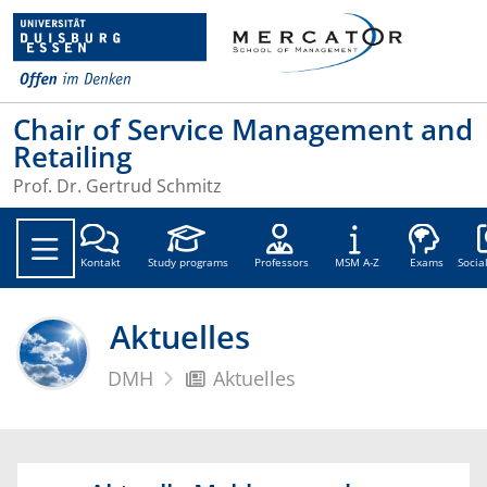
Chair of Service Management and
Retailing
Prof. Dr. Gertrud Schmitz
Soc
Kontakt
Study programs
Professors
MSM A-Z
Exams
Socia
Aktuelles
DMH
Aktuelles