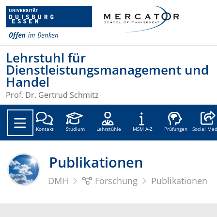
Lehrstuhl für
Dienstleistungsmanagement und
Handel
Prof. Dr. Gertrud Schmitz
Social
Kontakt
Studium
Lehrstühle
MSM A-Z
Prüfungen
Social Med
Publikationen
DMH
Forschung
Publikationen