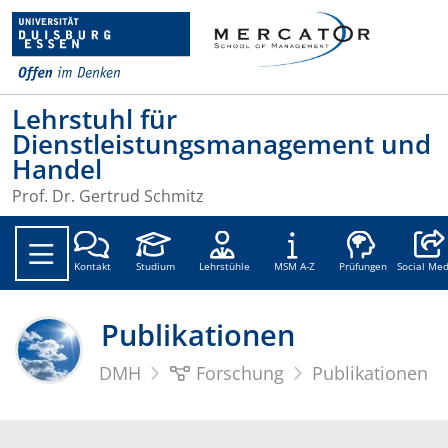
Lehrstuhl für
Dienstleistungsmanagement und
Handel
Prof. Dr. Gertrud Schmitz
Social
Kontakt
Studium
Lehrstühle
MSM A-Z
Prüfungen
Social Med
Publikationen
DMH
Forschung
Publikationen