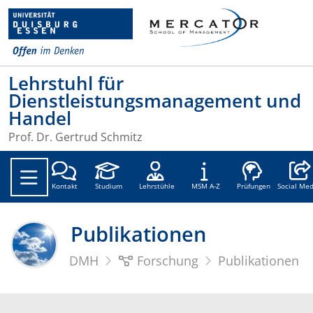
Lehrstuhl für
Dienstleistungsmanagement und
Handel
Prof. Dr. Gertrud Schmitz
Social
Kontakt
Studium
Lehrstühle
MSM A-Z
Prüfungen
Social Med
Publikationen
DMH
Forschung
Publikationen