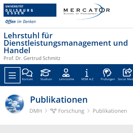
Lehrstuhl für
Dienstleistungsmanagement und
Handel
Prof. Dr. Gertrud Schmitz
Social
Kontakt
Studium
Lehrstühle
MSM A-Z
Prüfungen
Social Med
Publikationen
DMH
Forschung
Publikationen