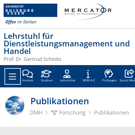
Lehrstuhl für
Dienstleistungsmanagement und
Handel
Prof. Dr. Gertrud Schmitz
Social
Kontakt
Studium
Lehrstühle
MSM A-Z
Prüfungen
Social Med
Publikationen
DMH
Forschung
Publikationen