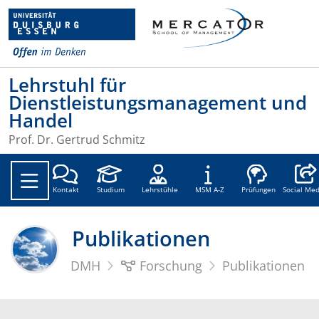
Lehrstuhl für
Dienstleistungsmanagement und
Handel
Prof. Dr. Gertrud Schmitz
Social
Kontakt
Studium
Lehrstühle
MSM A-Z
Prüfungen
Social Med
Publikationen
DMH
Forschung
Publikationen